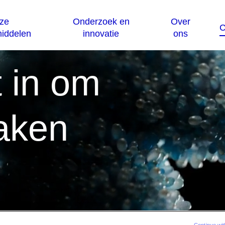
t in om
aken
Continue wit