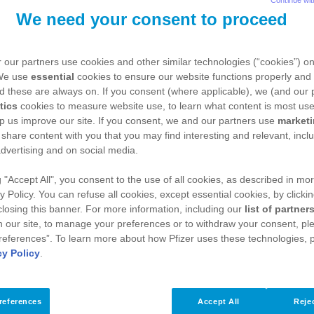
We need your consent to proceed
 our partners use cookies and other similar technologies (“cookies”) o
 We use
essential
cookies to ensure our website functions properly and 
d these are always on. If you consent (where applicable), we (and our 
tics
cookies to measure website use, to learn what content is most use
p us improve our site. If you consent, we and our partners use
market
 share content with you that you may find interesting and relevant, inclu
dvertising and on social media.
g "Accept All", you consent to the use of all cookies, as described in mor
y Policy. You can refuse all cookies, except essential cookies, by clicki
 closing this banner. For more information, including our
list of partner
 our site, to manage your preferences or to withdraw your consent, ple
references”. To learn more about how Pfizer uses these technologies, 
cy Policy
.
references
Accept All
Rejec