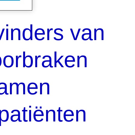
vinders van
orbraken
Samen
patiënten