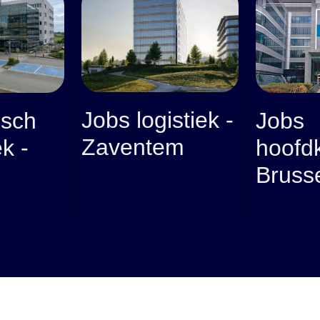
Jobs logistiek -
isch
Jobs
Zaventem
k -
hoofdk
Bruss