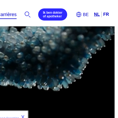
Ik ben dokter
of apotheker
X
hout Accepting 