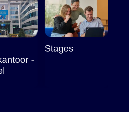
Stages
antoor -
el