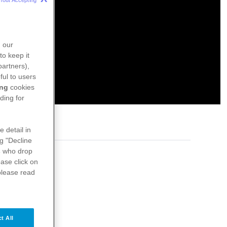
n our
to keep it
partners),
ful to users
ing
cookies
ding for
e detail in
ng "Decline
s
who drop
ase click on
please read
t All