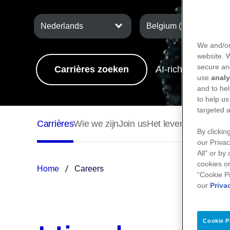
Nederlands
We and/or
website.
secure an
Carrières zoeken
AI-richtlijnen ›
use
analy
and to hel
to help us
targeted a
By clickin
our Privac
All" or by
cookies on
Home
Careers
“Cookie P
our
Priva
Cookie P