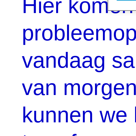
Hier komen 
probleemopl
vandaag sa
van morgen
kunnen we h