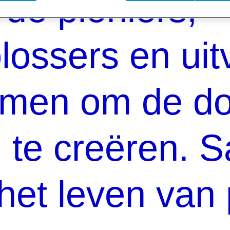
de pioniers,
ossers en uit
men om de do
 te creëren. 
et leven van 