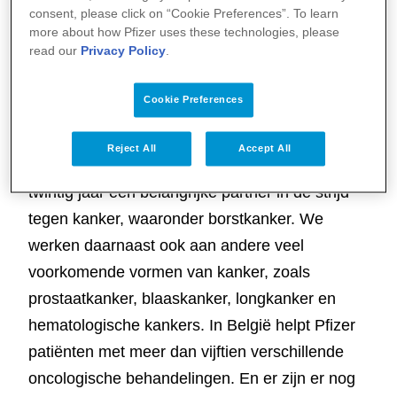
inderdaad belangrijk, maar onze activiteiten
consent, please click on “Cookie Preferences”. To learn
beperken zich uiteraard niet tot de strijd tegen
more about how Pfizer uses these technologies, please
read our
Privacy Policy
.
COVID. Doorheen onze 175-jarige
geschiedenis zijn we in een aantal belangrijke
Cookie Preferences
therapeutische gebieden actief geweest, veelal
domeinen waar we ook vandaag nog een
Reject All
Accept All
belangrijke rol in spelen. Zo zijn we al ruim
twintig jaar een belangrijke partner in de strijd
tegen kanker, waaronder borstkanker. We
werken daarnaast ook aan andere veel
voorkomende vormen van kanker, zoals
prostaatkanker, blaaskanker, longkanker en
hematologische kankers. In België helpt Pfizer
patiënten met meer dan vijftien verschillende
oncologische behandelingen. En er zijn er nog