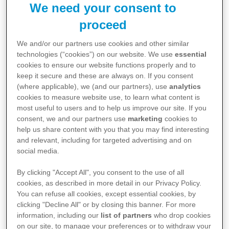
We need your consent to
Een wereld waarin mensen met kanker beter en
proceed
langer leven. Dat is het doel van het oncology
We and/or our partners use cookies and other similar
team van Pfizer. Nathalie Gonnissen, Oncology
technologies (“cookies”) on our website. We use
essential
Lead bij Pfizer België-Luxemburg, gidst ons
cookies to ensure our website functions properly and to
keep it secure and these are always on. If you consent
door de recente ontwikkelingen in de strijd
(where applicable), we (and our partners), use
analytics
tegen kanker.
cookies to measure website use, to learn what content is
most useful to users and to help us improve our site. If you
consent, we and our partners use
marketing
cookies to
Het grote publiek associeert Pfizer vooral
help us share content with you that you may find interesting
met de rol die het bedrijf speelde tijdens de
and relevant, including for targeted advertising and on
social media.
covid-19-pandemie, maar dat is niet jullie
enige werkterrein…
By clicking "Accept All", you consent to the use of all
cookies, as described in more detail in our Privacy Policy.
You can refuse all cookies, except essential cookies, by
Nathalie Gonnissen: "Klopt. De bijdrage van
clicking "Decline All" or by closing this banner. For more
information, including our
list of partners
who drop cookies
Pfizer tijdens de COVID-19-pandemie was
on our site, to manage your preferences or to withdraw your