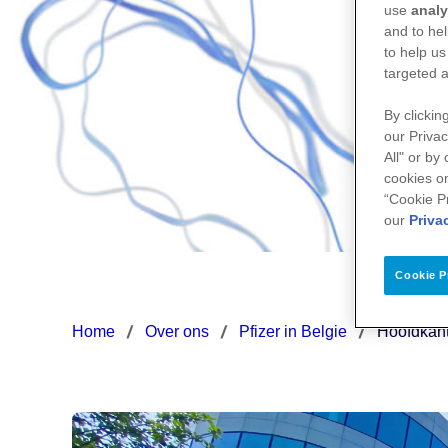
use
analy
and to hel
to help us
targeted a
By clickin
our Privac
All" or by
cookies on
“Cookie P
our
Priva
Cookie P
Home
Over ons
Pfizer in Belgie
Hoofdkant