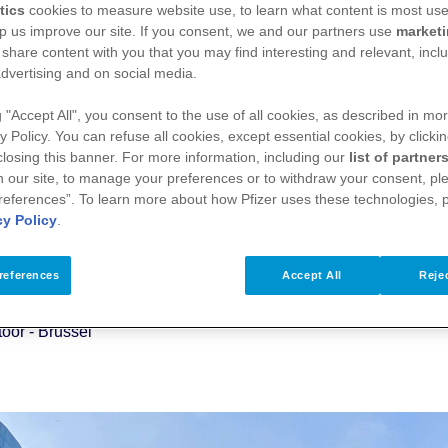
tics
cookies to measure website use, to learn what content is most use
p us improve our site. If you consent, we and our partners use
market
 share content with you that you may find interesting and relevant, inclu
dvertising and on social media.
g "Accept All", you consent to the use of all cookies, as described in mor
y Policy. You can refuse all cookies, except essential cookies, by clicki
 closing this banner. For more information, including our
list of partner
 our site, to manage your preferences or to withdraw your consent, ple
references”. To learn more about how Pfizer uses these technologies, 
cy Policy
.
references
Accept All
Rejec
oor - Brussel