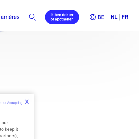
Ik ben dokter
of apotheker
X
hout Accepting 
n our
to keep it
partners),