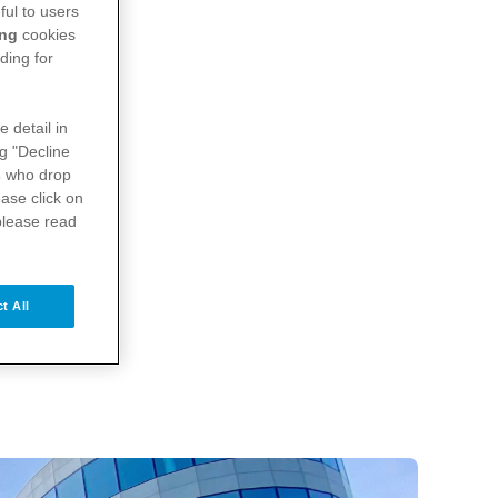
ful to users
ing
cookies
ding for
e detail in
ng "Decline
s
who drop
ase click on
please read
t All