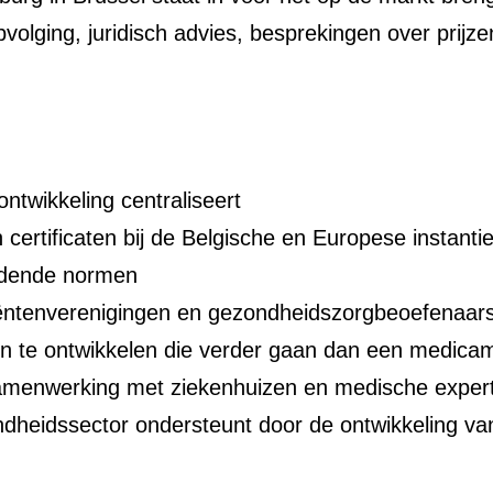
olging, juridisch advies, besprekingen over prijze
ontwikkeling centraliseert
certificaten bij de Belgische en Europese instanti
eldende normen
iëntenverenigingen en gezondheidszorgbeoefenaar
en te ontwikkelen die verder gaan dan een medicam
 samenwerking met ziekenhuizen en medische expe
ndheidssector ondersteunt door de ontwikkeling va