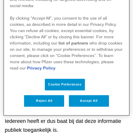
social media.
By clicking "Accept All", you consent to the use of all
cookies, as described in more detail in our Privacy Policy.
You can refuse all cookies, except essential cookies, by
clicking "Decline All" or by closing this banner. For more
information, including our
list of partners
who drop cookies
on our site, to manage your preferences or to withdraw your
consent, please click on “Cookie Preferences”. To learn
more about how Pfizer uses these technologies, please
Klinische studies vormen een belangrijk onderdeel
read our
Privacy Policy
.
in het onderzoek van Pfizer. Die informatie open en
Cookie Preferences
toegankelijk maken voor vrijwilligers, hun familie,
onderzoekers en beleidsmakers zorgt voor een
Reject All
Accept All
breder begrip van medisch onderzoek en dus ook
voor een groter draagvlak voor klinische studies.
Iedereen heeft er dus baat bij dat deze informatie
publiek toegankelijk is.