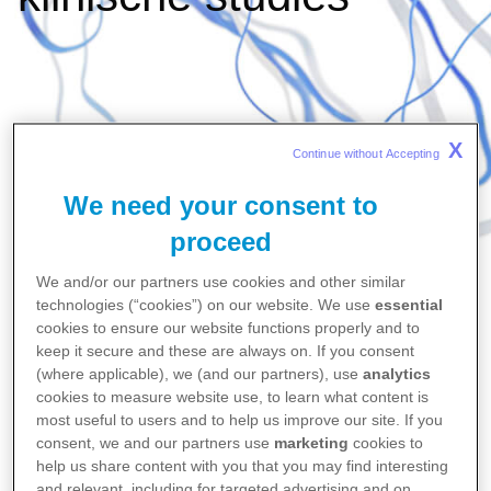
X
Continue without Accepting 
We need your consent to
proceed
We and/or our partners use cookies and other similar
technologies (“cookies”) on our website. We use
essential
cookies to ensure our website functions properly and to
keep it secure and these are always on. If you consent
Home
(where applicable), we (and our partners), use
analytics
...
cookies to measure website use, to learn what content is
Transparantie
most useful to users and to help us improve our site. If you
Transparantie rond het uitvoeren van klinische
consent, we and our partners use
marketing
cookies to
help us share content with you that you may find interesting
studies
and relevant, including for targeted advertising and on