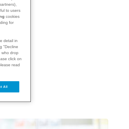
partners),
ful to users
ing
cookies
ding for
e detail in
ng "Decline
s
who drop
ase click on
please read
t All