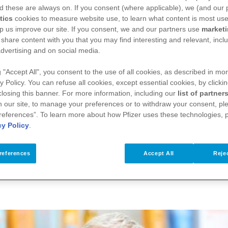
d these are always on. If you consent (where applicable), we (and our 
tics
cookies to measure website use, to learn what content is most use
p us improve our site. If you consent, we and our partners use
market
 share content with you that you may find interesting and relevant, inclu
dvertising and on social media.
g "Accept All", you consent to the use of all cookies, as described in mor
y Policy. You can refuse all cookies, except essential cookies, by clicki
 closing this banner. For more information, including our
list of partner
 our site, to manage your preferences or to withdraw your consent, ple
references”. To learn more about how Pfizer uses these technologies, 
cy Policy
.
references
Accept All
Rejec
voorval melden