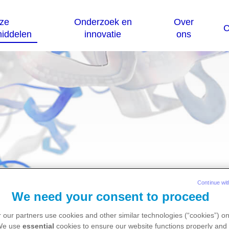
nst voorval 
Continue wit
We need your consent to proceed
 our partners use cookies and other similar technologies (“cookies”) o
 We use
essential
cookies to ensure our website functions properly and 