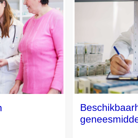
Beschikbaar
n
geneesmidde