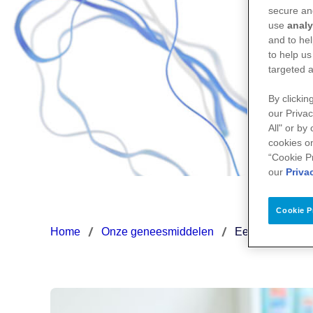
secure an
use
analy
and to hel
to help us
targeted a
By clickin
our Privac
All" or by
cookies on
“Cookie P
our
Priva
Cookie P
Home
Onze geneesmiddelen
Een ongewenst 