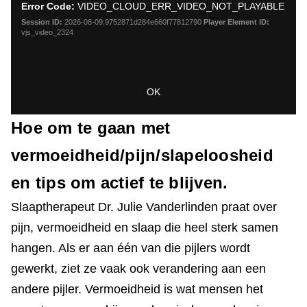
Dialo
Error Code:
VIDEO_CLOUD_ERR_VIDEO_NOT_PLAYABLE
modal
window.
Session ID:
2026-08-09:9752871d284e660f77812790
Player Element ID:
vjs_video_2324
OK
Hoe om te gaan met
vermoeidheid/pijn/slapeloosheid
en tips om actief te blijven.
Slaaptherapeut Dr. Julie Vanderlinden praat over
pijn, vermoeidheid en slaap die heel sterk samen
hangen. Als er aan één van die pijlers wordt
gewerkt, ziet ze vaak ook verandering aan een
andere pijler. Vermoeidheid is wat mensen het