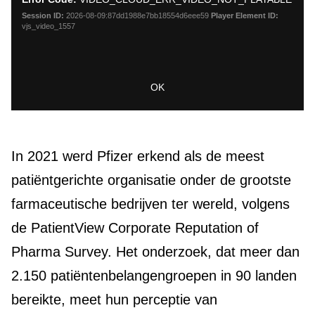
modal
window.
Session ID:
2026-08-09:87dd1988e7bb18554d6eee59
Player Element ID:
vjs_video_1557
OK
In 2021 werd Pfizer erkend als de meest
patiëntgerichte organisatie onder de grootste
farmaceutische bedrijven ter wereld, volgens
de PatientView Corporate Reputation of
Pharma Survey. Het onderzoek, dat meer dan
2.150 patiëntenbelangengroepen in 90 landen
bereikte, meet hun perceptie van