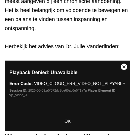
meest aangeven bij een chronische aandoening.
Het is heel belangrijk om voldoende te bewegen en
een balans te vinden tussen inspanning en
ontspanning.
Herbekijk het advies van Dr. Julie Vanderlinden:
This
Close
Playback Denied: Unavailable
is
Moda
a
Dialo
Error Code:
VIDEO_CLOUD_ERR_VIDEO_NOT_PLAYABLE
modal
window.
Session ID:
2026-08-09:a0f072dc7de60ab0e0ff1a7a
Player Element ID:
vjs_video_3
OK