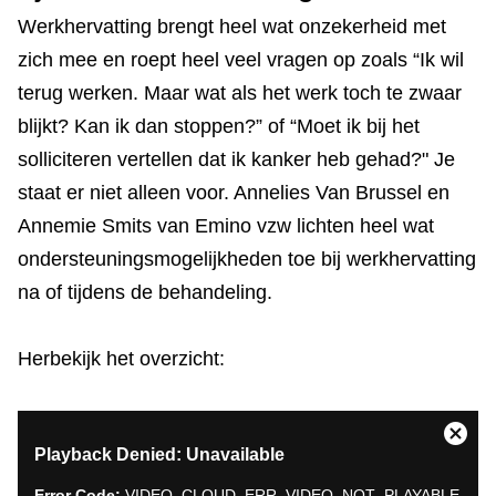
Werkhervatting brengt heel wat onzekerheid met
zich mee en roept heel veel vragen op zoals “Ik wil
terug werken. Maar wat als het werk toch te zwaar
blijkt? Kan ik dan stoppen?” of “Moet ik bij het
solliciteren vertellen dat ik kanker heb gehad?" Je
staat er niet alleen voor. Annelies Van Brussel en
Annemie Smits van Emino vzw lichten heel wat
ondersteuningsmogelijkheden toe bij werkhervatting
na of tijdens de behandeling.
Herbekijk het overzicht:
This
Close
Playback Denied: Unavailable
is
Moda
a
Dialo
Error Code:
VIDEO_CLOUD_ERR_VIDEO_NOT_PLAYABLE