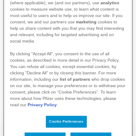
(where applicable), we (and our partners), use
analytics
cookies to measure website use, to learn what content is
most useful to users and to help us improve our site. If you
consent, we and our partners use
marketing
cookies to
help us share content with you that you may find interesting
“Verschillende onderzoeken tonen aan dat
and relevant, including for targeted advertising and on
social media.
controleverlies heel slecht aanvoelt bij
patiënten”, zegt Edgard Eeckman,
By clicking "Accept All", you consent to the use of all
cookies, as described in more detail in our Privacy Policy.
voorzitter van vzw Patient Empowerment,
You can refuse all cookies, except essential cookies, by
tijdens het een recent webinar
clicking "Decline All" or by closing this banner. For more
georganiseerd door Pfizer in
information, including our
list of partners
who drop cookies
on our site, to manage your preferences or to withdraw your
samenwerking met Patient Centrics,
consent, please click on “Cookie Preferences”. To learn
Patient Empowerment en 20
more about how Pfizer uses these technologies, please
read our
Privacy Policy
.
patiëntenorganisaties.
Cookie Preferences