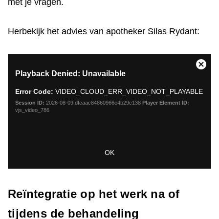
met je vragen.
Herbekijk het advies van apotheker Silas Rydant:
This
Close
Playback Denied: Unavailable
is
Moda
a
Dialo
Error Code:
VIDEO_CLOUD_ERR_VIDEO_NOT_PLAYABLE
modal
window.
Session ID:
2026-08-09:dfcaac84860966e4b29c138
Player Element ID:
vjs_video_786
OK
Reïntegratie op het werk na of
tijdens de behandeling