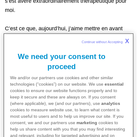
s’est avéré extraordinairement thérapeutique pour
moi.
C’est ce que, aujourd’hui, j’aime mettre en avant
pour me présenter, même si pendant longtemps le
X
Continue without Accepting 
cancer du sein qui m’a touchée il y a 5 ans, ainsi
We need your consent to
que tous les traitements qui l’ont accompagné, ont
occupé une place prépondérante dans la manière
proceed
dont je me définissais.
We and/or our partners use cookies and other similar
technologies (“cookies”) on our website. We use
essential
cookies to ensure our website functions properly and to
KM:
Je m’appelle Karl Meesters, 45 ans, je suis
keep it secure and these are always on. If you consent
papa d’un petit garçon de 5 ans et j’ai déjà fait pas
(where applicable), we (and our partners), use
analytics
cookies to measure website use, to learn what content is
mal de choses dans la vie: conseiller politique,
most useful to users and to help us improve our site. If you
coach de vie et de carrière d’athlètes olympiques et
consent, we and our partners use
marketing
cookies to
parolympiques. Et puis j’ai fondé une asbl, Rien à
help us share content with you that you may find interesting
and relevant, including for targeted advertising and on