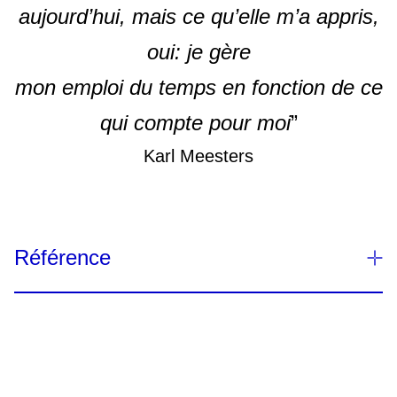
aujourd’hui, mais ce qu’elle m’a appris,
oui: je gère
mon emploi du temps en fonction de ce
qui compte pour moi
”
Karl Meesters
Référence
1. Perceptions of cancer in society must change.
The Lancet Oncology. Published March 2016.
Perceptions of cancer in society must change - The