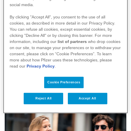
voir. En tant que malvoyant, j’étais souvent frustré
social media.
par la mauvaise qualité du son et de l’acoustique
By clicking "Accept All", you consent to the use of all
lors de concerts, festivals ou fêtes. J’ai donc décidé
cookies, as described in more detail in our Privacy Policy.
de sensibiliser à la cécité et de mettre sur pied des
You can refuse all cookies, except essential cookies, by
clicking "Decline All" or by closing this banner. For more
événements avec des conditions acoustiques
information, including our
list of partners
who drop cookies
optimales. Avec les revenus générés, j’aide de
on our site, to manage your preferences or to withdraw your
jeunes gens malvoyants à developper leurs
consent, please click on “Cookie Preferences”. To learn
more about how Pfizer uses these technologies, please
aspirations professionnelles. Je présente également
read our
Privacy Policy
.
le programme Niks te zien sur VRT1 et cette année
j’ai participé à Dancing with the Stars. On a terminé
Cookie Preferences
5ème. J’y ai pris beaucoup de plaisir!
Reject All
Accept All