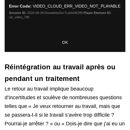
a
Dialo
Error Code:
VIDEO_CLOUD_ERR_VIDEO_NOT_PLAYABLE
modal
window.
Session ID:
2026-08-06:f2eeadebe5ec7ca0efd61ff0
Player Element ID:
vjs_video_788
OK
Réintégration au travail après ou
pendant un traitement
Le retour au travail implique beaucoup
d’incertitudes et soulève de nombreuses questions
telles que « Je veux retourner au travail, mais que
se passera-t-il si le travail s’avère trop difficile ?
Pourrai-je arrêter ? » ou « Dois-je dire que j’ai eu un