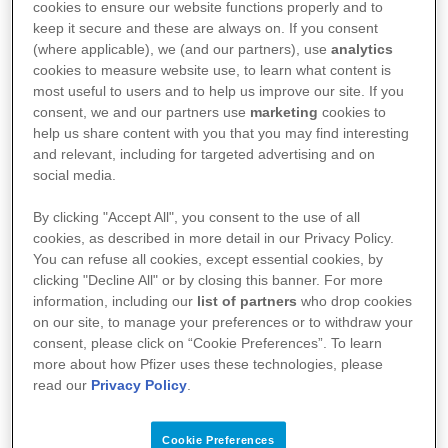
cookies to ensure our website functions properly and to
keep it secure and these are always on. If you consent
(where applicable), we (and our partners), use
analytics
cookies to measure website use, to learn what content is
most useful to users and to help us improve our site. If you
consent, we and our partners use
marketing
cookies to
help us share content with you that you may find interesting
and relevant, including for targeted advertising and on
social media.
« Plusieurs études montrent que la perte
By clicking "Accept All", you consent to the use of all
de contrôle est très mal vécue par les
cookies, as described in more detail in our Privacy Policy.
You can refuse all cookies, except essential cookies, by
patients », expliquait Edgard Eeckman,
clicking "Decline All" or by closing this banner. For more
président de l’organisation à but non
information, including our
list of partners
who drop cookies
lucratif Patient Empowerment, lors d’un
on our site, to manage your preferences or to withdraw your
consent, please click on “Cookie Preferences”. To learn
récent webinaire organisé par Pfizer en
more about how Pfizer uses these technologies, please
collaboration avec Patient Centrics, Patient
read our
Privacy Policy
.
Empowerment et 20 associations de
patients.
Cookie Preferences