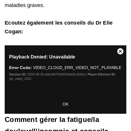
maladies graves.
Ecoutez également les conseils du Dr Elie
Cogan:
This
Close
Playback Denied: Unavailable
is
Moda
a
Dialo
Error Code:
VIDEO_CLOUD_ERR_VIDEO_NOT_PLAYABLE
modal
window.
Session ID:
2026-08-06:dddc8b703d6283de8c339ac1
Player Element ID:
vjs_video_2322
OK
Comment gérer la fatigue/la