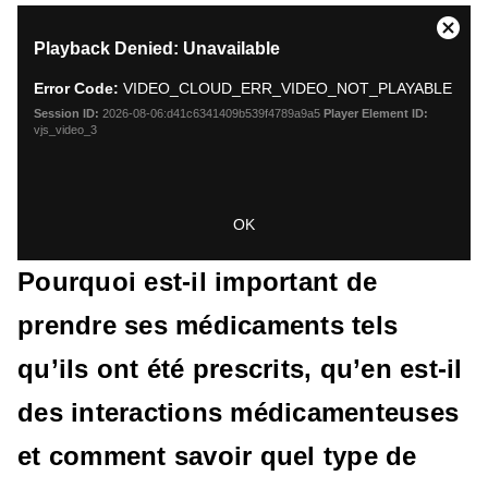
This
Close
Playback Denied: Unavailable
is
Moda
a
Dialo
Error Code:
VIDEO_CLOUD_ERR_VIDEO_NOT_PLAYABLE
modal
window.
Session ID:
2026-08-06:d41c6341409b539f4789a9a5
Player Element ID:
vjs_video_3
OK
Pourquoi est-il important de
prendre ses médicaments tels
qu’ils ont été prescrits, qu’en est-il
des interactions médicamenteuses
et comment savoir quel type de