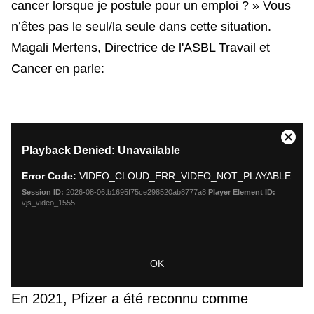
cancer lorsque je postule pour un emploi ? » Vous
n’êtes pas le seul/la seule dans cette situation.
Magali Mertens, Directrice de l'ASBL Travail et
Cancer en parle:
This
Close
Playback Denied: Unavailable
is
Moda
a
Dialo
Error Code:
VIDEO_CLOUD_ERR_VIDEO_NOT_PLAYABLE
modal
window.
Session ID:
2026-08-06:b1695f75ce298520ab8777a8
Player Element ID:
vjs_video_1555
OK
En 2021, Pfizer a été reconnu comme