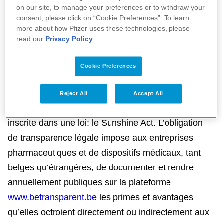
on our site, to manage your preferences or to withdraw your
dans les traitements existants ou encore sur les
consent, please click on “Cookie Preferences”. To learn
bonnes pratiques cliniques. Ces conseils revêtent
more about how Pfizer uses these technologies, please
read our
Privacy Policy
.
une importance cruciale afin d'arriver au meilleur
traitement pour le patient.
Cookie Preferences
Pour la Belgique:
Reject All
Accept All
En Belgique, l’obligation de transparence est
inscrite dans une loi: le Sunshine Act. L’obligation
de transparence légale impose aux entreprises
pharmaceutiques et de dispositifs médicaux, tant
belges qu’étrangères, de documenter et rendre
annuellement publiques sur la plateforme
www.betransparent.be
les primes et avantages
qu’elles octroient directement ou indirectement aux