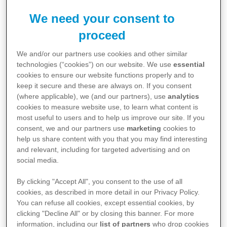
We need your consent to
proceed
We and/or our partners use cookies and other similar
technologies (“cookies”) on our website. We use
essential
cookies to ensure our website functions properly and to
keep it secure and these are always on. If you consent
(where applicable), we (and our partners), use
analytics
En tant qu’entreprise pharmaceutique, Pfizer
cookies to measure website use, to learn what content is
collabore régulièrement avec des professionnels de
most useful to users and to help us improve our site. If you
consent, we and our partners use
marketing
cookies to
la santé et des organisations actives dans ce
help us share content with you that you may find interesting
secteur. Cette collaboration joue un rôle vital dans
and relevant, including for targeted advertising and on
social media.
le progrès de la médecine tel que nous
l’envisageons. La coopération peut prendre
By clicking "Accept All", you consent to the use of all
cookies, as described in more detail in our Privacy Policy.
diverses formes : les professionnels de la santé
You can refuse all cookies, except essential cookies, by
nous conseillent par exemple sur la mise au point
clicking "Decline All" or by closing this banner. For more
de médicaments, sur la place d’un médicament
information, including our
list of partners
who drop cookies